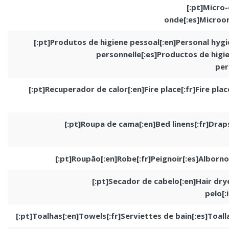
[:pt]Micro
onde[:es]Microon
[:pt]Produtos de higiene pessoal[:en]Personal hyg
personnelle[:es]Productos de higie
per
[:pt]Recuperador de calor[:en]Fire place[:fr]Fire place
[:pt]Roupa de cama[:en]Bed linens[:fr]Drap
[:pt]Roupão[:en]Robe[:fr]Peignoir[:es]Alborn
[:pt]Secador de cabelo[:en]Hair dry
pelo[:
[:pt]Toalhas[:en]Towels[:fr]Serviettes de bain[:es]Toall