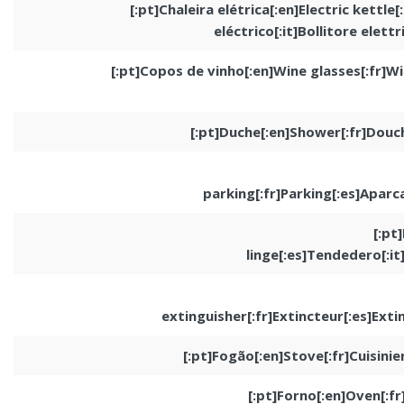
[:pt]Chaleira elétrica[:en]Electric kettle[
eléctrico[:it]Bollitore elett
[:pt]Copos de vinho[:en]Wine glasses[:fr]Wi
[:pt]Duche[:en]Shower[:fr]Douch
parking[:fr]Parking[:es]Aparc
[:pt
linge[:es]Tendedero[:it
extinguisher[:fr]Extincteur[:es]Extin
[:pt]Fogão[:en]Stove[:fr]Cuisinie
[:pt]Forno[:en]Oven[:fr