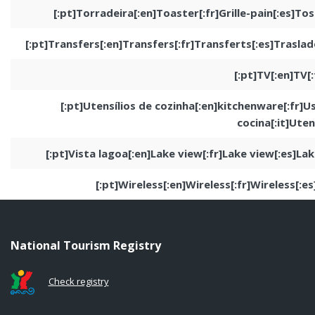
[:pt]Torradeira[:en]Toaster[:fr]Grille-pain[:es]T
[:pt]Transfers[:en]Transfers[:fr]Transferts[:es]Traslad
[:pt]TV[:en]TV[:
[:pt]Utensílios de cozinha[:en]kitchenware[:fr]Us
cocina[:it]Uten
[:pt]Vista lagoa[:en]Lake view[:fr]Lake view[:es]Lak
[:pt]Wireless[:en]Wireless[:fr]Wireless[:es
National Tourism Registry
Check registry