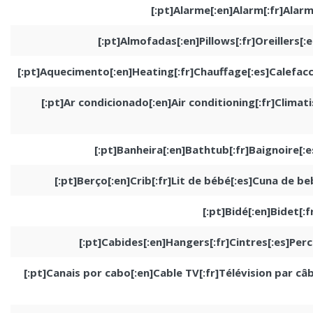
[:pt]Alarme[:en]Alarm[:fr]Alarm
[:pt]Almofadas[:en]Pillows[:fr]Oreillers[:
[:pt]Aquecimento[:en]Heating[:fr]Chauffage[:es]Calefacc
[:pt]Ar condicionado[:en]Air conditioning[:fr]Climati
[:pt]Banheira[:en]Bathtub[:fr]Baignoire[:
[:pt]Berço[:en]Crib[:fr]Lit de bébé[:es]Cuna de beb
[:pt]Bidé[:en]Bidet[:f
[:pt]Cabides[:en]Hangers[:fr]Cintres[:es]Perc
[:pt]Canais por cabo[:en]Cable TV[:fr]Télévision par câbl