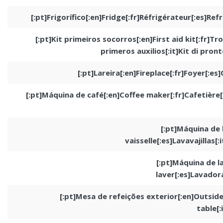
[:pt]Frigorífico[:en]Fridge[:fr]Réfrigérateur[:es]Ref
[:pt]Kit primeiros socorros[:en]First aid kit[:fr]T
primeros auxilios[:it]Kit di pron
[:pt]Lareira[:en]Fireplace[:fr]Foyer[:e
[:pt]Máquina de café[:en]Coffee maker[:fr]Cafetière
[:pt]Máquina de 
vaisselle[:es]Lavavajillas[
[:pt]Máquina de l
laver[:es]Lavador
[:pt]Mesa de refeições exterior[:en]Outside
table[: