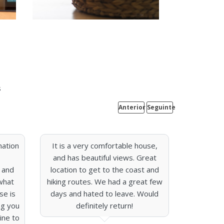
s
Anterior
Seguinte
nation
It is a very comfortable house,
We had a
and has beautiful views. Great
the Sete
 and
location to get to the coast and
Waking up
what
hiking routes. We had a great few
was incre
se is
days and hated to leave. Would
quiet lit
ng you
definitely return!
from Pont
ine to
home ev