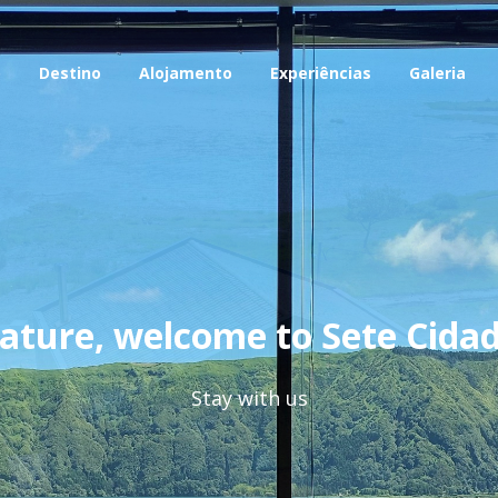
o
Destino
Alojamento
Experiências
Galeria
ature, welcome to Sete Cidad
Stay with us