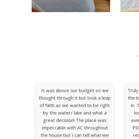
me. Truly
It was above our budget so we
Truly
l equipped
thought through it but took a leap
the b
uld need,
of faith as we wanted to be right
in.
innerware,
by the water/ lake and what a
lo
. And it's
great decision! The place was
eve
n as the
impeccable with AC throughout
PD.
 had one
the house but I can tell what we
re