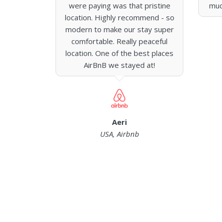
 there and
were paying was that pristine
muc
to that
location. Highly recommend - so
 again
modern to make our stay super
comfortable. Really peaceful
location. One of the best places
AirBnB we stayed at!
Aeri
USA, Airbnb