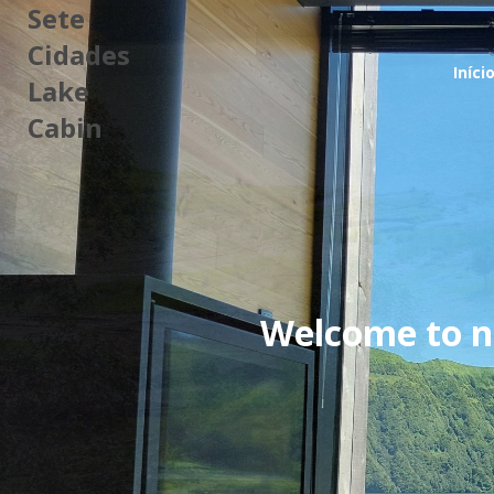
Sete
Cidades
Iníci
Lake
Cabin
Welcome to n