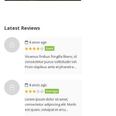
Latest Reviews
8 anos ago
Good
Vivamus finibus fringilla libero, id
consectetur purus sollicitudin vel.
Proin dapibus ante et pharetra…
8 anos ago
Average
Lorem ipsum dolor sit amet,
consectetur adipiscing elit. Morbi
est quam, volutpat et arcu…