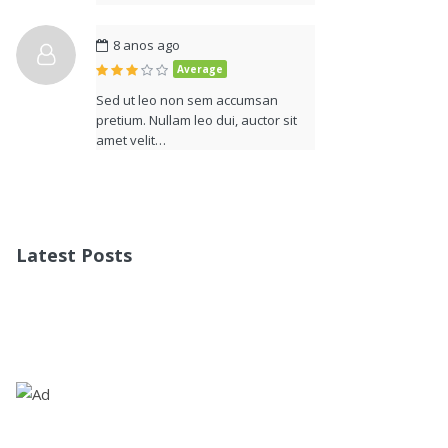
8 anos ago
Average
Sed ut leo non sem accumsan
pretium. Nullam leo dui, auctor sit
amet velit…
Latest Posts