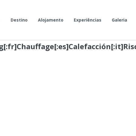
o
Destino
Alojamento
Experiências
Galeria
[:fr]Chauffage[:es]Calefacción[:it]Ri