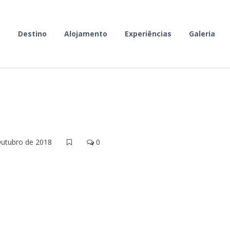
o
Destino
Alojamento
Experiências
Galeria
utubro de 2018
0