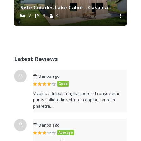
Sete Cidades Lake Cabin – Casa da Lagoa
2
3
4
Latest Reviews
8 anos ago
Good
Vivamus finibus fringilla libero, id consectetur
purus sollicitudin vel. Proin dapibus ante et
pharetra…
8 anos ago
Average